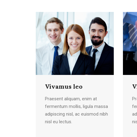
Vivamus leo
V
Praesent aliquam, enim at
Pr
fermentum mollis, ligula massa
fe
adipiscing nisl, ac euismod nibh
ad
nisl eu lectus.
ni