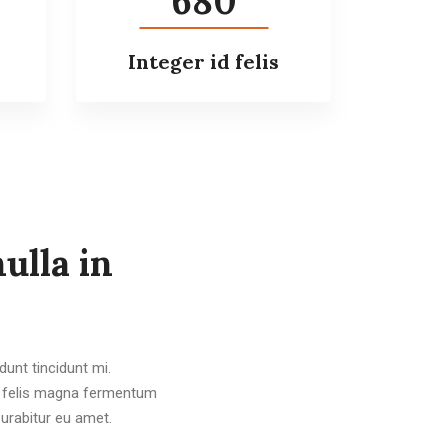
680
Integer id felis
ulla in
unt tincidunt mi.
s, felis magna fermentum
Curabitur eu amet.