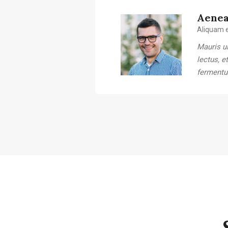
Aenea
Aliquam e
Mauris ul
lectus, e
fermentu