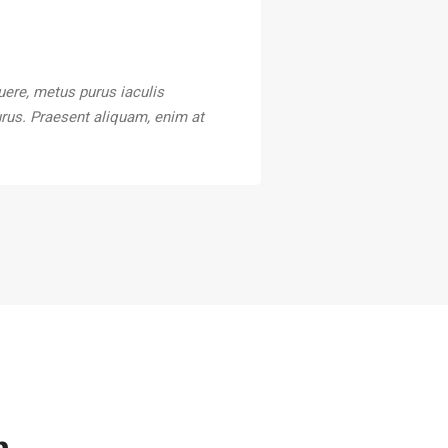
uere, metus purus iaculis
purus. Praesent aliquam, enim at
m